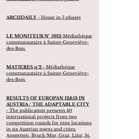
ARCHDAILY
- House in 5 phases
LE MONITEUR N° 5912-
Médiathèque
communautaire à Sainte-Geneviève-
des-Bois
MATIERES n°2 -
Médiathèque
communautaire à Sainte-Geneviève-
des-Bois
RESULTS OF EUROPAN 12&13 IN
AUSTRIA / THE ADAPTABLE CITY
-
The publication presents 40
international projects from two
competition rounds for nine locations
in six Austrian towns and cities:
Amstetten, Bruck/Mur, Graz, Linz, St.