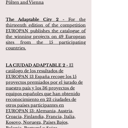
Pölten and Vienna
The Adaptable City 2 -
For the
thirteenth edition of the competition
EUROPAN publishes the catalogue of
the winning projects on 49 European
sites from the 15 participating
countries.
LA CIUDAD ADAPTABLE 2 -
El
catálogo de los resultados de
EUROPAN 13 España recoge los 15
proyectos premiados por el jurado de
nuestro país y los 36 proyectos de
equipos españoles que han obtenido
reconocimiento en 23 ciudades de
otros países participantes en
EUROPAN 13: Alemania, Austria,
Croacia, Finlandia, Francia, Italia,
Kosovo, Noruega, Países Bajos,