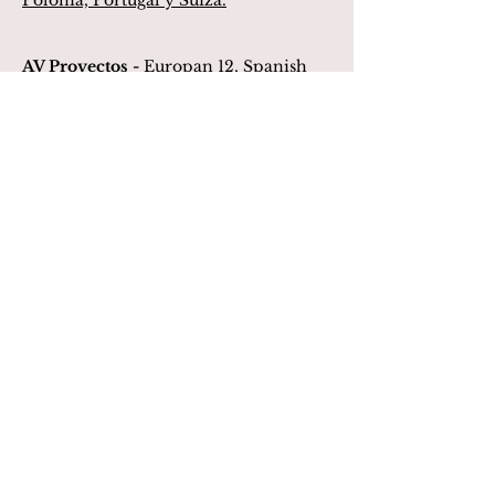
Polonia, Portugal y Suiza.
AV Proyectos -
Europan 12, Spanish
Winners
ARCHITEKTUR / WETTBEWERBE
-
Austrian-based magazine
ARCHITEKTUR / WETTBEWERBE
has published austrian winning
proposals of EUROPAN 13. The
magazines includes the project
OSMOSE by CALMM, Special
Mention of EUROPAN 13.
EUROPAN 12 FRANCE CATALOGUE
DES RÉSULTATS -
Le catalogue
français des résultats présente les 22
projets sélectionnés ainsi que les 7 sites
partenaires de la 12e session
d’Europan France. Les projets